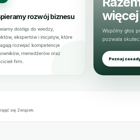
Razem
więcej
pieramy rozwój biznesu
wiamy dostęp do wiedzy,
Wspólny głos prz
ektów, ekspertów i inicjatyw, które
pozwala skutecz
agają rozwijać kompetencje
cowników, menedżerów oraz
Poznaj zasad
cicieli firm.
zająć się Związek.