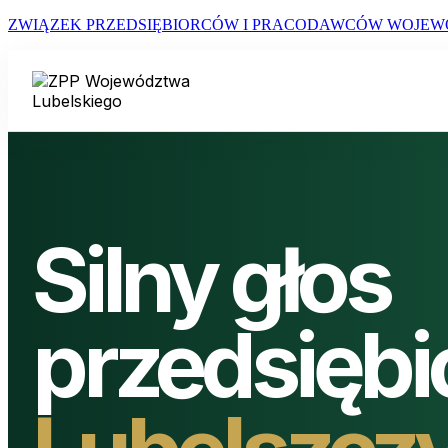
ZWIĄZEK PRZEDSIĘBIORCÓW I PRACODAWCÓW WOJEW
Silny głos
przedsięb