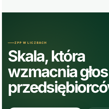
ZPP W LICZBACH
Skala, która
wzmacnia głos
przedsiębiorc