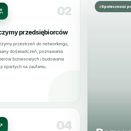
02
Społeczność p
czymy przedsiębiorców
zymy przestrzeń do networkingu,
iany doświadczeń, poznawania
nerów biznesowych i budowania
cji opartych na zaufaniu.
04