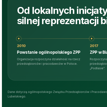
Od lokalnych inicjat
silnej reprezentacji 
2010
2017
Powstanie ogólnopolskiego ZPP
ZPP w Bi
Organizacja rozpoczyna działalność na rzecz
Rozpoczyna 
przedsiębiorców i pracodawców w Polsce.
przedsiębio
„Podlasie”.
Dane dotyczą ogólnopolskiego Związku Przedsiębiorców i Pracodawc
Lubelskiego.