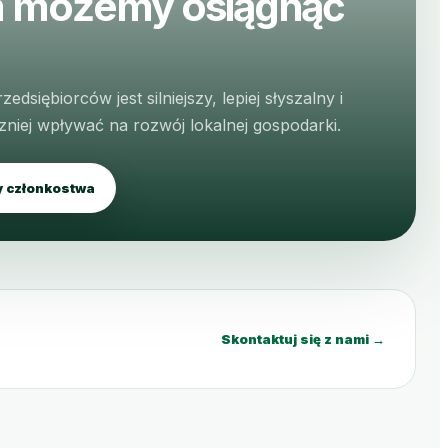
 możemy osiągnąć
edsiębiorców jest silniejszy, lepiej słyszalny i
niej wpływać na rozwój lokalnej gospodarki.
y członkostwa
Skontaktuj się z nami →