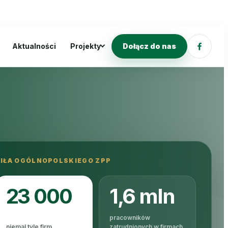
Aktualności
Projekty
Dołącz do nas
SIŁA OGÓLNOPOLSKIEGO ZPP
23 000
1,6 mln
pracowników
niemal tyle firm
zatrudnionych w firmach