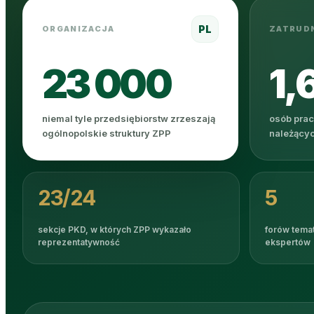
PL
ORGANIZACJA
ZATRUDN
23 000
1,
niemal tyle przedsiębiorstw zrzeszają
osób prac
ogólnopolskie struktury ZPP
należącyc
23/24
5
sekcje PKD, w których ZPP wykazało
forów temat
reprezentatywność
ekspertów