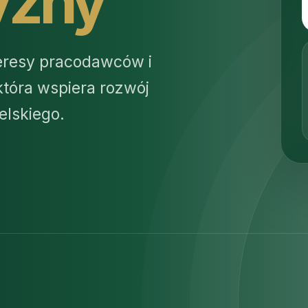
yzny
teresy pracodawców i
tóra wspiera rozwój
lskiego.