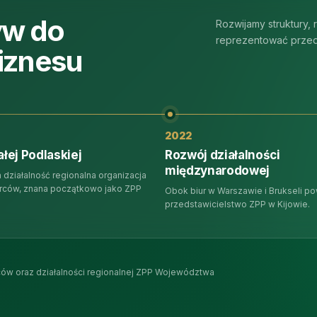
yw do
Rozwijamy struktury, 
reprezentować przeds
biznesu
2022
ałej Podlaskiej
Rozwój działalności
międzynarodowej
działalność regionalna organizacja
rców, znana początkowo jako ZPP
Obok biur w Warszawie i Brukseli p
przedstawicielstwo ZPP w Kijowie.
ów oraz działalności regionalnej ZPP Województwa