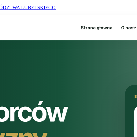
ÓDZTWA LUBELSKIEGO
Strona główna
O nas
iorców