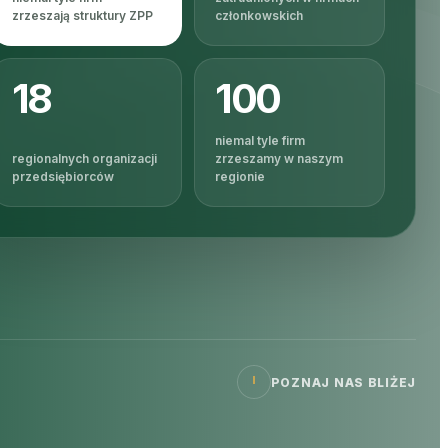
zrzeszają struktury ZPP
członkowskich
18
100
niemal tyle firm
regionalnych organizacji
zrzeszamy w naszym
przedsiębiorców
regionie
POZNAJ NAS BLIŻEJ