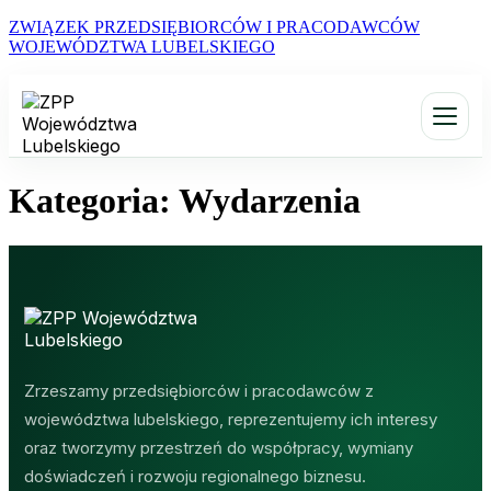
ZWIĄZEK PRZEDSIĘBIORCÓW I PRACODAWCÓW
WOJEWÓDZTWA LUBELSKIEGO
Kategoria:
Wydarzenia
Zrzeszamy przedsiębiorców i pracodawców z
województwa lubelskiego, reprezentujemy ich interesy
oraz tworzymy przestrzeń do współpracy, wymiany
doświadczeń i rozwoju regionalnego biznesu.